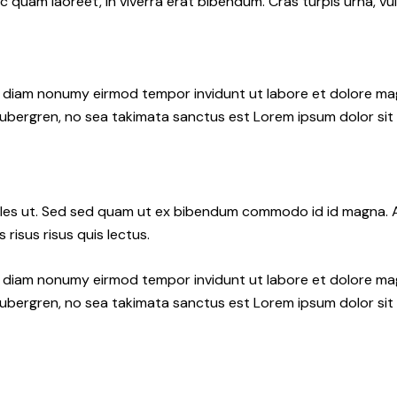
quam laoreet, in viverra erat bibendum. Cras turpis urna, vul
ed diam nonumy eirmod tempor invidunt ut labore et dolore ma
gubergren, no sea takimata sanctus est Lorem ipsum dolor sit
les ut. Sed sed quam ut ex bibendum commodo id id magna. Al
 risus risus quis lectus.
ed diam nonumy eirmod tempor invidunt ut labore et dolore ma
gubergren, no sea takimata sanctus est Lorem ipsum dolor sit