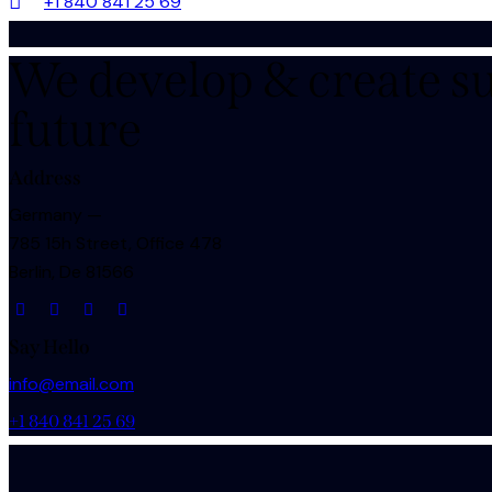
+1 840 841 25 69
We develop & create s
future
Address
Germany —
785 15h Street, Office 478
Berlin, De 81566
Say Hello
info@email.com
+1 840 841 25 69