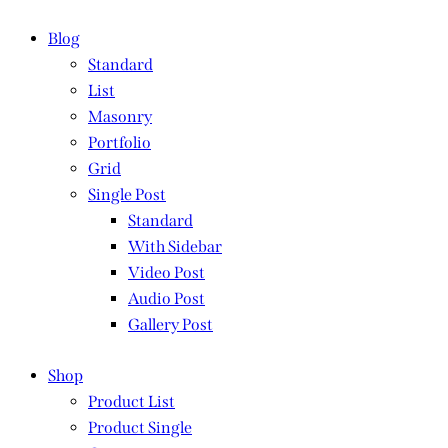
Blog
Standard
List
Masonry
Portfolio
Grid
Single Post
Standard
With Sidebar
Video Post
Audio Post
Gallery Post
Shop
Product List
Product Single