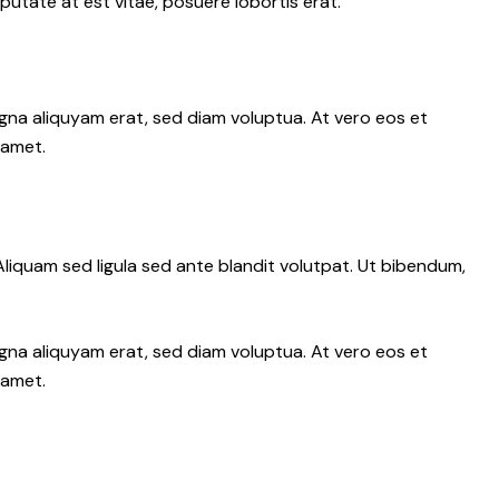
putate at est vitae, posuere lobortis erat.
gna aliquyam erat, sed diam voluptua. At vero eos et
 amet.
iquam sed ligula sed ante blandit volutpat. Ut bibendum,
gna aliquyam erat, sed diam voluptua. At vero eos et
 amet.