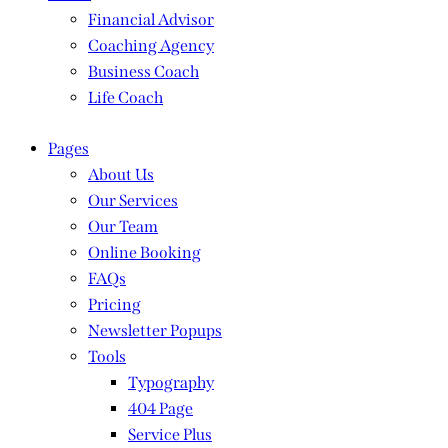
Financial Advisor
Coaching Agency
Business Coach
Life Coach
Pages
About Us
Our Services
Our Team
Online Booking
FAQs
Pricing
Newsletter Popups
Tools
Typography
404 Page
Service Plus